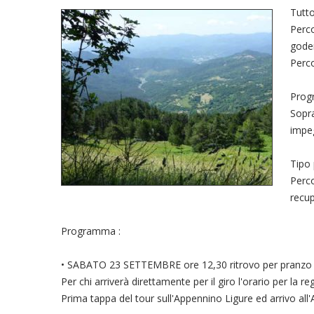
Tutto
Perco
gode
Perco
Prog
Sopra
impeg
Tipo 
Perco
recup
Programma :
• SABATO 23 SETTEMBRE ore 12,30 ritrovo per pranzo al s
Per chi arriverà direttamente per il giro l'orario per la re
Prima tappa del tour sull'Appennino Ligure ed arrivo al