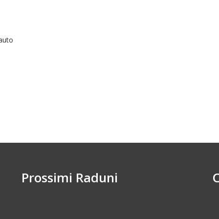
auto
Prossimi Raduni
C