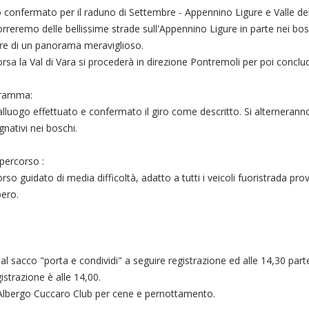
 confermato per il raduno di Settembre - Appennino Ligure e Valle d
rreremo delle bellissime strade sull'Appennino Ligure in parte nei bosc
re di un panorama meraviglioso.
rsa la Val di Vara si procederà in direzione Pontremoli per poi conclu
ramma:
lluogo effettuato e confermato il giro come descritto. Si alterneranno
nativi nei boschi.
percorso :
rso guidato di media difficoltà, adatto a tutti i veicoli fuoristrada pro
ero.
acco "porta e condividi" a seguire registrazione ed alle 14,30 parte
gistrazione è alle 14,00.
l'Albergo Cuccaro Club per cene e pernottamento.