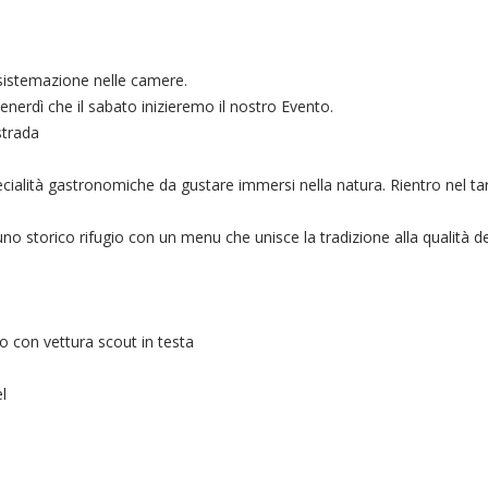
, sistemazione nelle camere.
 venerdì che il sabato inizieremo il nostro Evento.
strada
ecialità gastronomiche da gustare immersi nella natura. Rientro nel ta
o storico rifugio con un menu che unisce la tradizione alla qualità d
to con vettura scout in testa
l