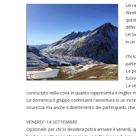
Un ra
Weeke
quest
diffe
Un be
in un
Chi l
parte
La pa
fuori
La se
conosciuto nella zona in quanto rappresenta il miglior mi
La domenica il gruppo continuerà l'avventura in un incred
sicurezza ma anche il divertimento dei partecipanti, che 
VENERDI' 14 SETTEMBRE
Opzionale: per chi lo desidera potrà arrivare il venerdì, a