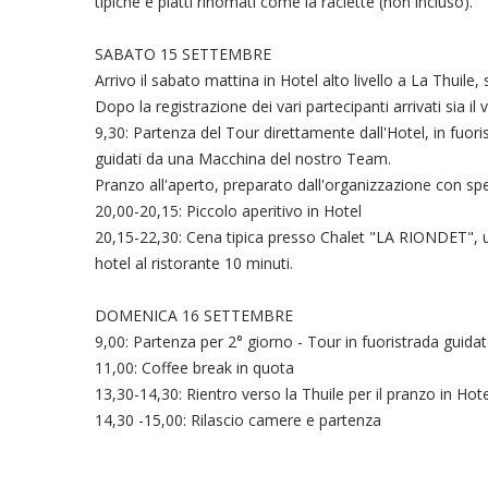
tipiche e piatti rinomati come la raclette (non incluso).
SABATO 15 SETTEMBRE
Arrivo il sabato mattina in Hotel alto livello a La Thuile
Dopo la registrazione dei vari partecipanti arrivati sia il
9,30: Partenza del Tour direttamente dall'Hotel, in fuori
guidati da una Macchina del nostro Team.
Pranzo all'aperto, preparato dall'organizzazione con sp
20,00-20,15: Piccolo aperitivo in Hotel
20,15-22,30: Cena tipica presso Chalet "LA RIONDET", un
hotel al ristorante 10 minuti.
DOMENICA 16 SETTEMBRE
9,00: Partenza per 2° giorno - Tour in fuoristrada guida
11,00: Coffee break in quota
13,30-14,30: Rientro verso la Thuile per il pranzo in Hote
14,30 -15,00: Rilascio camere e partenza