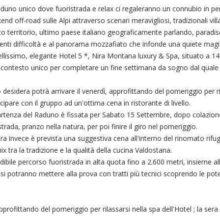
duno unico dove fuoristrada e relax ci regaleranno un connubio in perfe
nd off-road sulle Alpi attraverso scenari meravigliosi, tradizionali villag
o territorio, ultimo paese italiano geograficamente parlando, paradiso 
renti difficoltà e al panorama mozzafiato che infonde una quiete magi
llissimo, elegante Hotel 5 *, Nira Montana luxury & Spa, situato a 14
 contesto unico per completare un fine settimana da sogno dal quale poi
o desidera potrà arrivare il venerdì, approfittando del pomeriggio per ril
cipare con il gruppo ad un'ottima cena in ristorante di livello.
rtenza del Raduno è fissata per Sabato 15 Settembre, dopo colazione
strada, pranzo nella natura, per poi finire il giro nel pomeriggio.
ra invece è prevista una suggestiva cena all'interno del rinomato rifu
x tra la tradizione e la qualità della cucina Valdostana.
ibile percorso fuoristrada in alta quota fino a 2.600 metri, insieme all
si potranno mettere alla prova con tratti più tecnici scoprendo le poten
pprofittando del pomeriggio per rilassarsi nella spa dell'Hotel ; la sera 