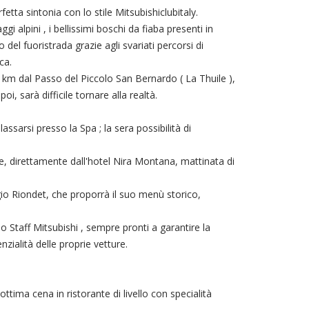
tta sintonia con lo stile Mitsubishiclubitaly.
gi alpini , i bellissimi boschi da fiaba presenti in
del fuoristrada grazie agli svariati percorsi di
ca.
 km dal Passo del Piccolo San Bernardo ( La Thuile ),
, sarà difficile tornare alla realtà.
assarsi presso la Spa ; la sera possibilità di
, direttamente dall'hotel Nira Montana, mattinata di
gio Riondet, che proporrà il suo menù storico,
o Staff Mitsubishi , sempre pronti a garantire la
zialità delle proprie vetture.
ottima cena in ristorante di livello con specialità