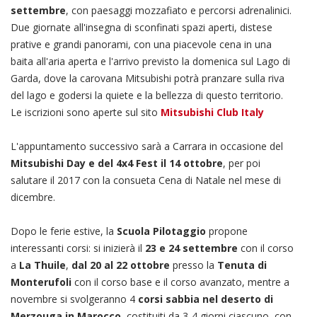
settembre
, con paesaggi mozzafiato e percorsi adrenalinici.
Due giornate all'insegna di sconfinati spazi aperti, distese
prative e grandi panorami, con una piacevole cena in una
baita all'aria aperta e l'arrivo previsto la domenica sul Lago di
Garda, dove la carovana Mitsubishi potrà pranzare sulla riva
del lago e godersi la quiete e la bellezza di questo territorio.
Le iscrizioni sono aperte sul sito
Mitsubishi Club Italy
L'appuntamento successivo sarà a Carrara in occasione del
Mitsubishi Day e del 4x4 Fest il 14 ottobre
, per poi
salutare il 2017 con la consueta Cena di Natale nel mese di
dicembre.
Dopo le ferie estive, la
Scuola Pilotaggio
propone
interessanti corsi: si inizierà il
23 e 24 settembre
con il corso
a
La Thuile
,
dal 20 al 22 ottobre
presso la
Tenuta di
Monterufoli
con il corso base e il corso avanzato, mentre a
novembre si svolgeranno 4
corsi sabbia nel deserto di
Merzouga in Marocco
, costituiti da 3-4 giorni ciascuno, con