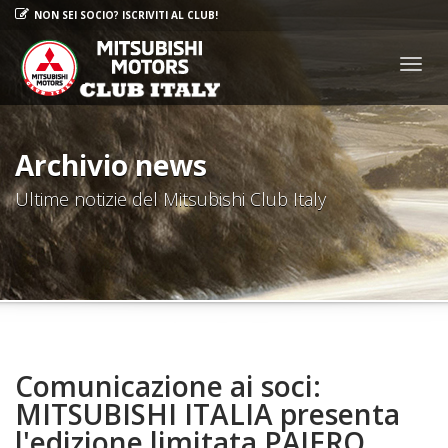
NON SEI SOCIO? ISCRIVITI AL CLUB!
Togg
navig
Archivio news
Ultime notizie del Mitsubishi Club Italy
Comunicazione ai soci:
MITSUBISHI ITALIA presenta
l'edizione limitata PAJERO